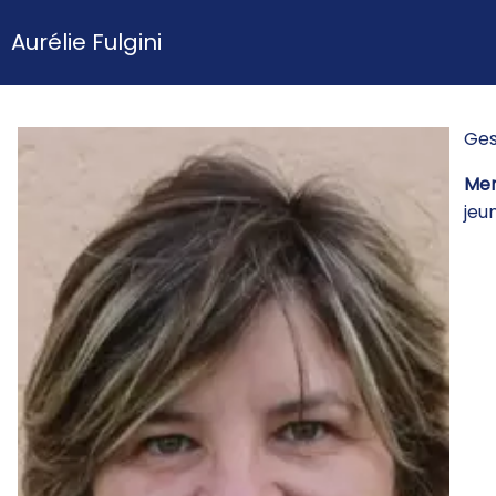
Aurélie Fulgini
Ges
Mem
jeu